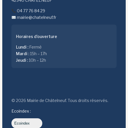
42940 CHÂTELNEUF
04 77 76 84 29
mairie@chatelneuf.fr
Horaires d’ouverture
Lundi :
Fermé
Mardi :
15h – 17h
Jeudi :
10h – 12h
© 2026 Mairie de Châtelneuf. Tous droits réservés.
Ecoindex :
Ecoindex