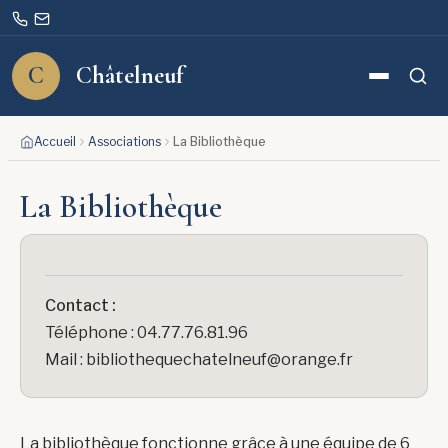
C
Châtelneuf
Rechercher
Aller
Accueil
Associations
La Bibliothèque
au
contenu
La Bibliothèque
Contact :
Téléphone : 04.77.76.81.96
Mail : bibliothequechatelneuf@orange.fr
La bibliothèque fonctionne grâce à une équipe de 6