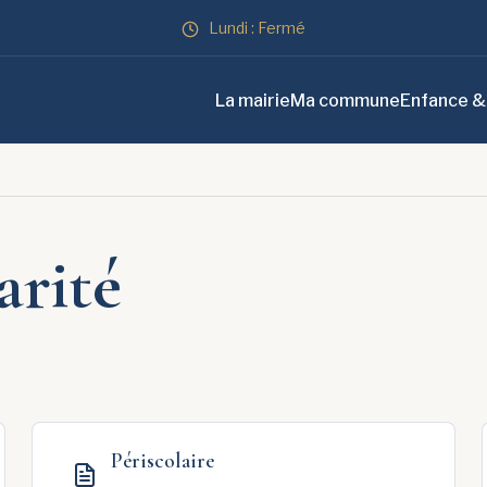
Lundi : Fermé
La mairie
Ma commune
Enfance &
arité
Périscolaire