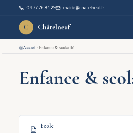
04 77 76 84 29
mairie@chatelneuf.fr
C
Châtelneuf
Rechercher
Aller
Accueil
Enfance & scolarité
au
contenu
Enfance & scol
École